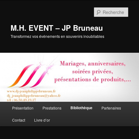
Aller
au
Rech
contenu
principal
M.H. EVENT – JP Bruneau
Transformez vos événements en souvenirs inoubliables
Menu
Bibliothèque
Présentation
Prestations
Partenaires
principal
Contact
Livre d’or